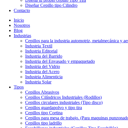
Diseña tu propio cepillo Tipo Tira
Diseñar Cepillo tipo Cilindro
Contacto
Inicio
Nosotros
Blog
Industrias
Cepillos para la industria automotriz, metalmecánica y ae
Industria Textil
Industria Editorial
Industria del Barrido
Industria del Envasado y empaquetado
Industria del Vidrio
Industria del Acero
Industria Alimenticia
Industria Solar
Tipos
Cepillos Abrasivos
Cepillos Cilíndricos Industriales (Rodillos)
Cepillos circulares industriales (Tipo disco)
Cepillos guardapolvo y tipo tira
Cepillos tipo Cortina
Cepillos para mesa de trabajo. (Para maquinas punzonado
Cepillos tipo ladrillo