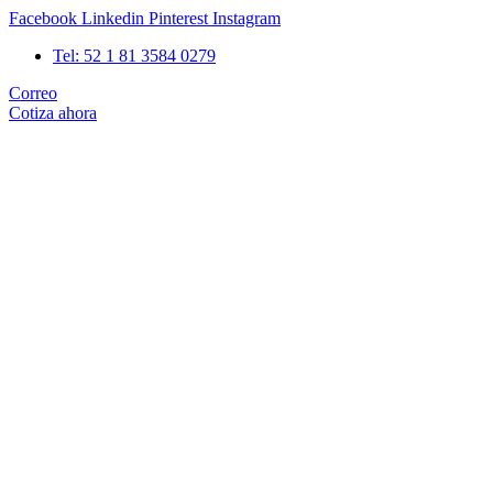
Ir
Facebook
Linkedin
Pinterest
Instagram
al
Tel: 52 1 81 3584 0279
contenido
Correo
Cotiza ahora