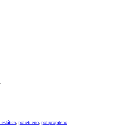
a
 estática
,
polietileno
,
polipropileno