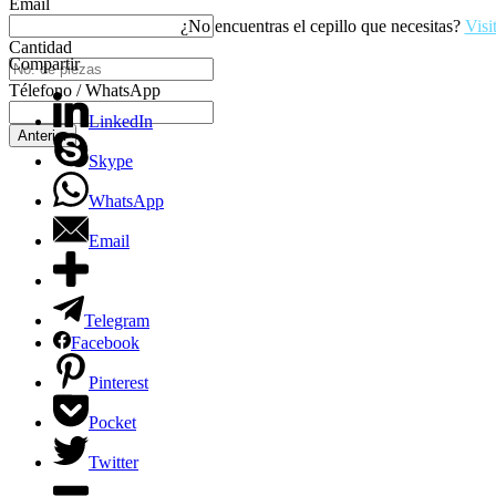
Email
¿No encuentras el cepillo que necesitas?
Visi
Cantidad
Compartir
Télefono / WhatsApp
LinkedIn
Anterior
Skype
WhatsApp
Email
Telegram
Facebook
Pinterest
Pocket
Twitter