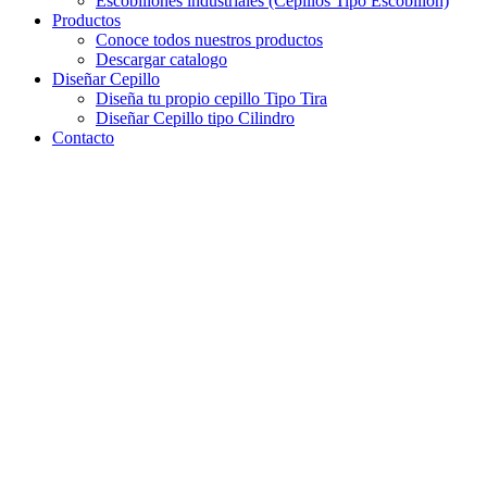
Escobillones industriales (Cepillos Tipo Escobillón)
Productos
Conoce todos nuestros productos
Descargar catalogo
Diseñar Cepillo
Diseña tu propio cepillo Tipo Tira
Diseñar Cepillo tipo Cilindro
Contacto