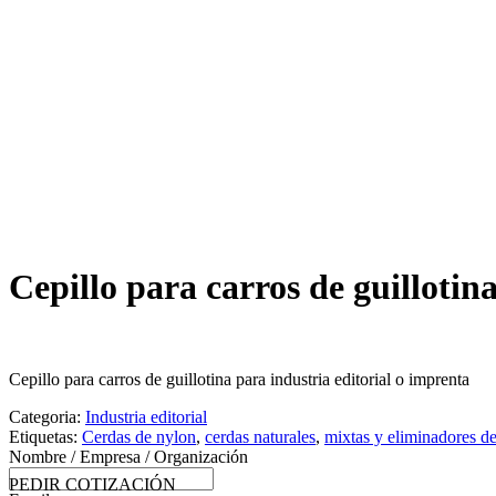
Cepillo para carros de guillotin
Cepillo para carros de guillotina para industria editorial o imprenta
Categoria:
Industria editorial
Etiquetas:
Cerdas de nylon
,
cerdas naturales
,
mixtas y eliminadores de
Nombre / Empresa / Organización
PEDIR COTIZACIÓN