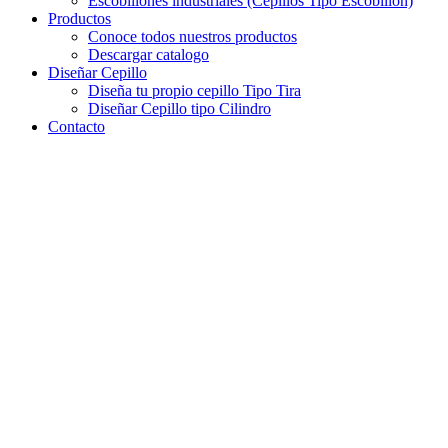
Escobillones industriales (Cepillos Tipo Escobillón)
Productos
Conoce todos nuestros productos
Descargar catalogo
Diseñar Cepillo
Diseña tu propio cepillo Tipo Tira
Diseñar Cepillo tipo Cilindro
Contacto