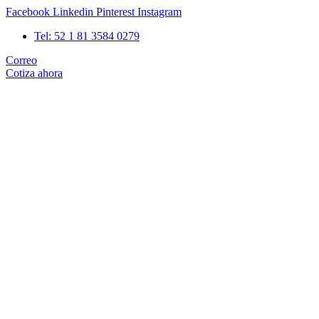
Ir
Facebook
Linkedin
Pinterest
Instagram
al
Tel: 52 1 81 3584 0279
contenido
Correo
Cotiza ahora