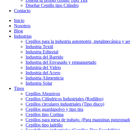
Diseña tu propio cepillo Tipo Tira
Diseñar Cepillo tipo Cilindro
Contacto
Inicio
Nosotros
Blog
Industrias
Cepillos para la industria automotriz, metalmecánica y ae
Industria Textil
Industria Editorial
Industria del Barrido
Industria del Envasado y empaquetado
Industria del Vidrio
Industria del Acero
Industria Alimenticia
Industria Solar
Tipos
Cepillos Abrasivos
Cepillos Cilíndricos Industriales (Rodillos)
Cepillos circulares industriales (Tipo disco)
Cepillos guardapolvo y tipo tira
Cepillos tipo Cortina
Cepillos para mesa de trabajo. (Para maquinas punzonado
Cepillos tipo ladrillo