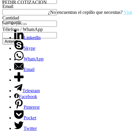
PEDIR COTIZACIÓN
Email
¿No encuentras el cepillo que necesitas?
Visi
Cantidad
Compartir
Télefono / WhatsApp
LinkedIn
Anterior
Skype
WhatsApp
Email
Telegram
Facebook
Pinterest
Pocket
Twitter