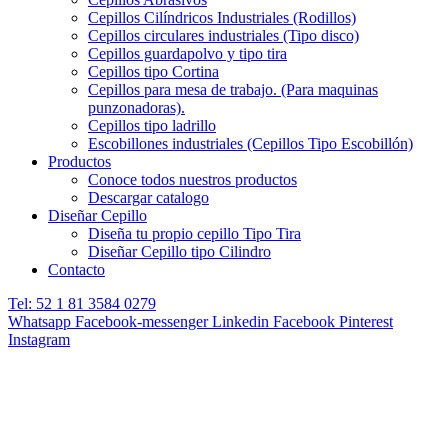
Cepillos Cilíndricos Industriales (Rodillos)
Cepillos circulares industriales (Tipo disco)
Cepillos guardapolvo y tipo tira
Cepillos tipo Cortina
Cepillos para mesa de trabajo. (Para maquinas
punzonadoras).
Cepillos tipo ladrillo
Escobillones industriales (Cepillos Tipo Escobillón)
Productos
Conoce todos nuestros productos
Descargar catalogo
Diseñar Cepillo
Diseña tu propio cepillo Tipo Tira
Diseñar Cepillo tipo Cilindro
Contacto
Tel: 52 1 81 3584 0279
Whatsapp
Facebook-messenger
Linkedin
Facebook
Pinterest
Instagram