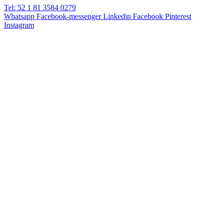
Tel: 52 1 81 3584 0279
Whatsapp
Facebook-messenger
Linkedin
Facebook
Pinterest
Instagram