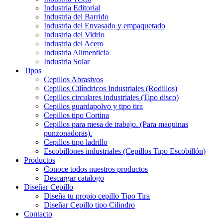
Industria Editorial
Industria del Barrido
Industria del Envasado y empaquetado
Industria del Vidrio
Industria del Acero
Industria Alimenticia
Industria Solar
Tipos
Cepillos Abrasivos
Cepillos Cilíndricos Industriales (Rodillos)
Cepillos circulares industriales (Tipo disco)
Cepillos guardapolvo y tipo tira
Cepillos tipo Cortina
Cepillos para mesa de trabajo. (Para maquinas
punzonadoras).
Cepillos tipo ladrillo
Escobillones industriales (Cepillos Tipo Escobillón)
Productos
Conoce todos nuestros productos
Descargar catalogo
Diseñar Cepillo
Diseña tu propio cepillo Tipo Tira
Diseñar Cepillo tipo Cilindro
Contacto