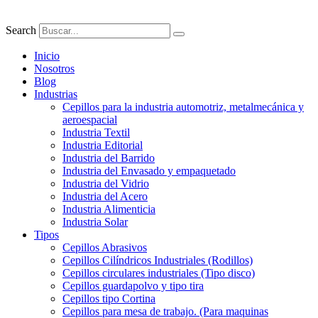
Search
Inicio
Nosotros
Blog
Industrias
Cepillos para la industria automotriz, metalmecánica y
aeroespacial
Industria Textil
Industria Editorial
Industria del Barrido
Industria del Envasado y empaquetado
Industria del Vidrio
Industria del Acero
Industria Alimenticia
Industria Solar
Tipos
Cepillos Abrasivos
Cepillos Cilíndricos Industriales (Rodillos)
Cepillos circulares industriales (Tipo disco)
Cepillos guardapolvo y tipo tira
Cepillos tipo Cortina
Cepillos para mesa de trabajo. (Para maquinas