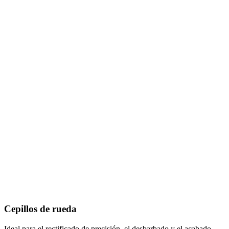
Cepillos de rueda
Ideal para el rectificado de precisión, el desbarbado y el acabado