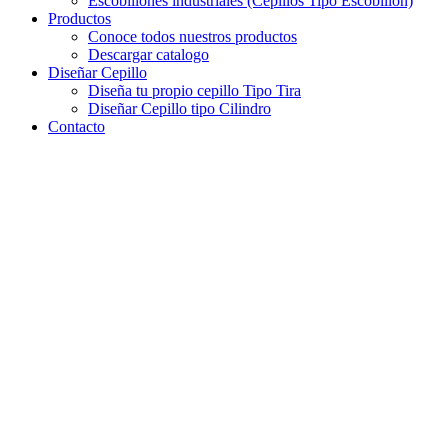
Escobillones industriales (Cepillos Tipo Escobillón)
Productos
Conoce todos nuestros productos
Descargar catalogo
Diseñar Cepillo
Diseña tu propio cepillo Tipo Tira
Diseñar Cepillo tipo Cilindro
Contacto