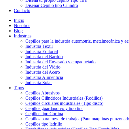
Diseña tu propio cepillo Tipo Tira
Diseñar Cepillo tipo Cilindro
Contacto
Inicio
Nosotros
Blog
Industrias
Cepillos para la industria automotriz, metalmecánica y ae
Industria Textil
Industria Editorial
Industria del Barrido
Industria del Envasado y empaquetado
Industria del Vidrio
Industria del Acero
Industria Alimenticia
Industria Solar
Tipos
Cepillos Abrasivos
Cepillos Cilíndricos Industriales (Rodillos)
Cepillos circulares industriales (Tipo disco)
Cepillos guardapolvo y tipo tira
Cepillos tipo Cortina
Cepillos para mesa de trabajo. (Para maquinas punzonado
Cepillos tipo ladrillo