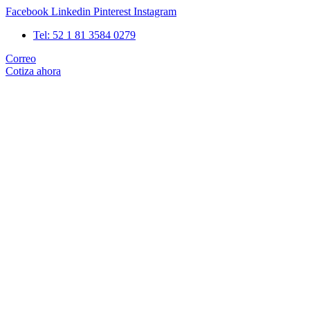
Ir
Facebook
Linkedin
Pinterest
Instagram
al
Tel: 52 1 81 3584 0279
contenido
Correo
Cotiza ahora