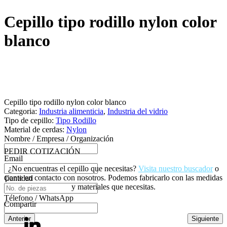
Cepillo tipo rodillo nylon color
blanco
Cepillo tipo rodillo nylon color blanco
Categoria:
Industria alimenticia
,
Industria del vidrio
Tipo de cepillo:
Tipo Rodillo
Material de cerdas:
Nylon
Nombre / Empresa / Organización
PEDIR COTIZACIÓN
Email
¿No encuentras el cepillo que necesitas?
Visita nuestro buscador
o
ponte en contacto con nosotros. Podemos fabricarlo con las medidas
Cantidad
y materiales que necesitas.
Télefono / WhatsApp
Compartir
Anterior
Siguiente