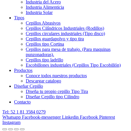
Industria del Acero
Industria Alimenticia
Industria Solar
Tipos
Cepillos Abrasivos
Cepillos Cilíndricos Industriales (Rodillos)
Cepillos circulares industriales (Tipo disco)
Cepillos guardapolvo y tipo tira
Cepillos tipo Cortina
Cepillos para mesa de trabajo. (Para maquinas
punzonadoras).
Cepillos tipo ladrillo
Escobillones industriales (Cepillos Tipo Escobillón)
Productos
Conoce todos nuestros productos
Descargar catalogo
Diseñar Cepillo
Diseña tu propio cepillo Tipo Tira
Diseñar Cepillo tipo Cilindro
Contacto
Tel: 52 1 81 3584 0279
Whatsapp
Facebook-messenger
Linkedin
Facebook
Pinterest
Instagram