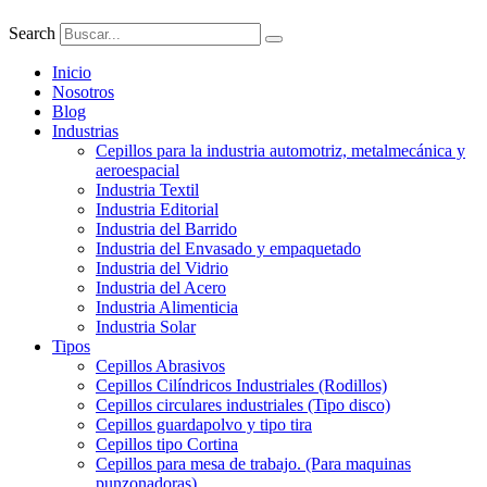
Search
Inicio
Nosotros
Blog
Industrias
Cepillos para la industria automotriz, metalmecánica y
aeroespacial
Industria Textil
Industria Editorial
Industria del Barrido
Industria del Envasado y empaquetado
Industria del Vidrio
Industria del Acero
Industria Alimenticia
Industria Solar
Tipos
Cepillos Abrasivos
Cepillos Cilíndricos Industriales (Rodillos)
Cepillos circulares industriales (Tipo disco)
Cepillos guardapolvo y tipo tira
Cepillos tipo Cortina
Cepillos para mesa de trabajo. (Para maquinas
punzonadoras).