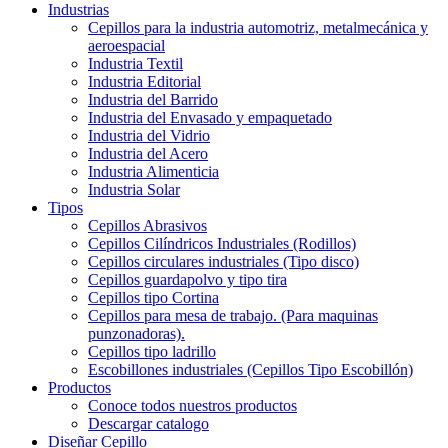
Industrias
Cepillos para la industria automotriz, metalmecánica y
aeroespacial
Industria Textil
Industria Editorial
Industria del Barrido
Industria del Envasado y empaquetado
Industria del Vidrio
Industria del Acero
Industria Alimenticia
Industria Solar
Tipos
Cepillos Abrasivos
Cepillos Cilíndricos Industriales (Rodillos)
Cepillos circulares industriales (Tipo disco)
Cepillos guardapolvo y tipo tira
Cepillos tipo Cortina
Cepillos para mesa de trabajo. (Para maquinas
punzonadoras).
Cepillos tipo ladrillo
Escobillones industriales (Cepillos Tipo Escobillón)
Productos
Conoce todos nuestros productos
Descargar catalogo
Diseñar Cepillo