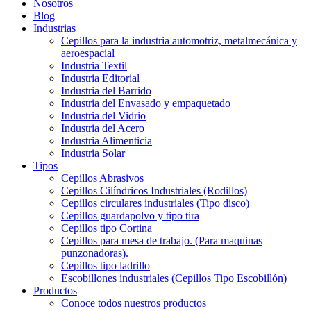
Nosotros
Blog
Industrias
Cepillos para la industria automotriz, metalmecánica y
aeroespacial
Industria Textil
Industria Editorial
Industria del Barrido
Industria del Envasado y empaquetado
Industria del Vidrio
Industria del Acero
Industria Alimenticia
Industria Solar
Tipos
Cepillos Abrasivos
Cepillos Cilíndricos Industriales (Rodillos)
Cepillos circulares industriales (Tipo disco)
Cepillos guardapolvo y tipo tira
Cepillos tipo Cortina
Cepillos para mesa de trabajo. (Para maquinas
punzonadoras).
Cepillos tipo ladrillo
Escobillones industriales (Cepillos Tipo Escobillón)
Productos
Conoce todos nuestros productos