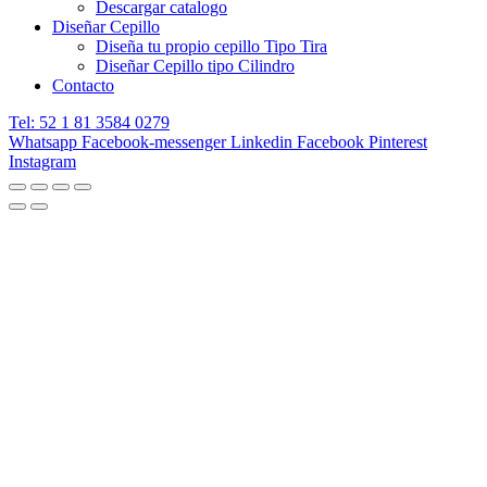
Descargar catalogo
Diseñar Cepillo
Diseña tu propio cepillo Tipo Tira
Diseñar Cepillo tipo Cilindro
Contacto
Tel: 52 1 81 3584 0279
Whatsapp
Facebook-messenger
Linkedin
Facebook
Pinterest
Instagram