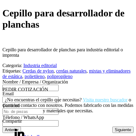
Cepillo para desarrollador de
planchas
Cepillo para desarrollador de planchas para industria editorial o
imprenta
Categoria:
Industria editorial
Etiquetas:
Cerdas de nylon
,
cerdas naturales
,
mixtas y eliminadores
de estática
,
polietileno
,
polipropileno
Nombre / Empresa / Organización
PEDIR COTIZACIÓN
Email
¿No encuentras el cepillo que necesitas?
Visita nuestro buscador
o
ponte en contacto con nosotros. Podemos fabricarlo con las medidas
Cantidad
y materiales que necesitas.
Télefono / WhatsApp
Compartir
Anterior
Siguiente