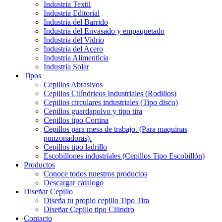
Industria Textil
Industria Editorial
Industria del Barrido
Industria del Envasado y empaquetado
Industria del Vidrio
Industria del Acero
Industria Alimenticia
Industria Solar
Tipos
Cepillos Abrasivos
Cepillos Cilíndricos Industriales (Rodillos)
Cepillos circulares industriales (Tipo disco)
Cepillos guardapolvo y tipo tira
Cepillos tipo Cortina
Cepillos para mesa de trabajo. (Para maquinas
punzonadoras).
Cepillos tipo ladrillo
Escobillones industriales (Cepillos Tipo Escobillón)
Productos
Conoce todos nuestros productos
Descargar catalogo
Diseñar Cepillo
Diseña tu propio cepillo Tipo Tira
Diseñar Cepillo tipo Cilindro
Contacto