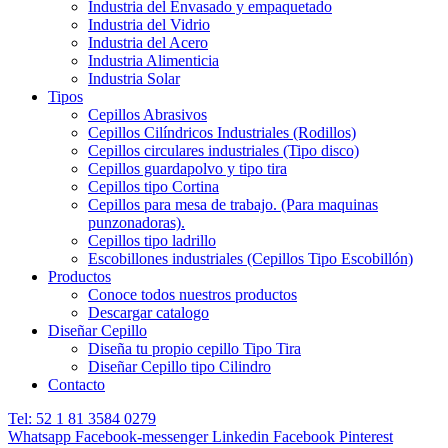
Industria del Envasado y empaquetado
Industria del Vidrio
Industria del Acero
Industria Alimenticia
Industria Solar
Tipos
Cepillos Abrasivos
Cepillos Cilíndricos Industriales (Rodillos)
Cepillos circulares industriales (Tipo disco)
Cepillos guardapolvo y tipo tira
Cepillos tipo Cortina
Cepillos para mesa de trabajo. (Para maquinas
punzonadoras).
Cepillos tipo ladrillo
Escobillones industriales (Cepillos Tipo Escobillón)
Productos
Conoce todos nuestros productos
Descargar catalogo
Diseñar Cepillo
Diseña tu propio cepillo Tipo Tira
Diseñar Cepillo tipo Cilindro
Contacto
Tel: 52 1 81 3584 0279
Whatsapp
Facebook-messenger
Linkedin
Facebook
Pinterest