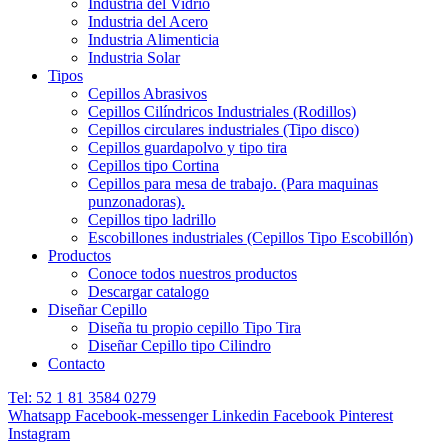
Industria del Vidrio
Industria del Acero
Industria Alimenticia
Industria Solar
Tipos
Cepillos Abrasivos
Cepillos Cilíndricos Industriales (Rodillos)
Cepillos circulares industriales (Tipo disco)
Cepillos guardapolvo y tipo tira
Cepillos tipo Cortina
Cepillos para mesa de trabajo. (Para maquinas
punzonadoras).
Cepillos tipo ladrillo
Escobillones industriales (Cepillos Tipo Escobillón)
Productos
Conoce todos nuestros productos
Descargar catalogo
Diseñar Cepillo
Diseña tu propio cepillo Tipo Tira
Diseñar Cepillo tipo Cilindro
Contacto
Tel: 52 1 81 3584 0279
Whatsapp
Facebook-messenger
Linkedin
Facebook
Pinterest
Instagram