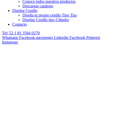
Conoce todos nuestros productos
Descargar catalogo
Diseñar Cepillo
Diseña tu propio cepillo Tipo Tira
Diseñar Cepillo tipo Cilindro
Contacto
Tel: 52 1 81 3584 0279
Whatsapp
Facebook-messenger
Linkedin
Facebook
Pinterest
Instagram