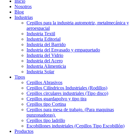
Inicio
Nosotros
Blog
Industrias
Cepillos para la industria automotriz, metalmecánica y
aeroespacial
Industria Textil
Industria Editorial
Industria del Barrido
Industria del Envasado y empaquetado
Industria del Vidrio
Industria del Acero
Industria Alimenticia
Industria Solar
Tipos
Cepillos Abrasivos
Cepillos Cilíndricos Industriales (Rodillos)
Cepillos circulares industriales (Tipo disco)
Cepillos guardapolvo y tipo tira
Cepillos tipo Cortina
Cepillos para mesa de trabajo. (Para maquinas
punzonadoras).
Cepillos tipo ladrillo
Escobillones industriales (Cepillos Tipo Escobillón)
Productos